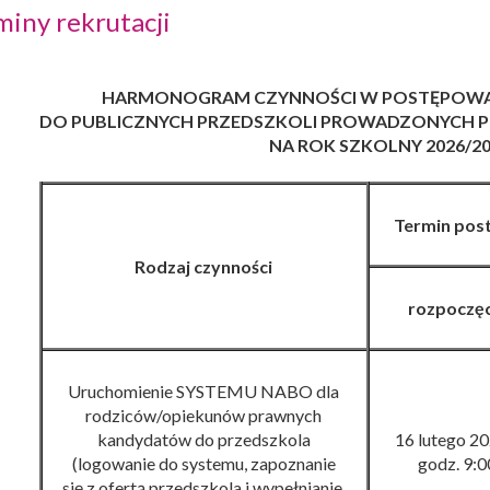
miny rekrutacji
HARMONOGRAM CZYNNOŚCI W POSTĘPOWA
DO PUBLICZNYCH PRZEDSZKOLI PROWADZONYCH PR
NA ROK SZKOLNY 2026/2
Termin pos
Rodzaj czynności
rozpoczęc
Uruchomienie SYSTEMU NABO
dla
rodziców/opiekunów prawnych
kandydatów do przedszkola
16 lutego
202
(logowanie do systemu, zapoznanie
godz. 9
:
0
się z ofertą przedszkola i wypełnianie,