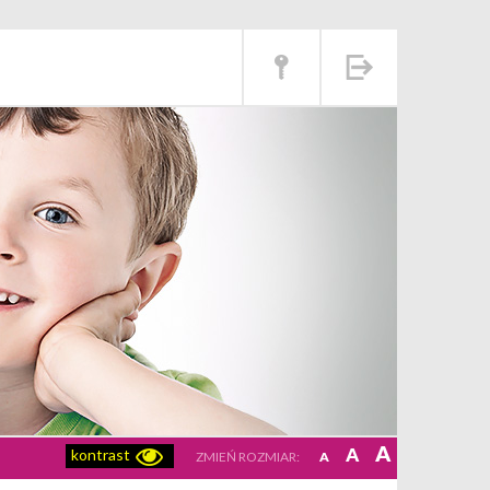
A
A
kontrast
ZMIEŃ ROZMIAR:
A