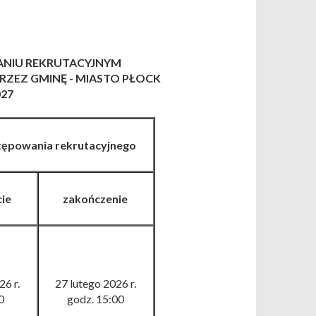
NIU REKRUTACYJNYM
ZEZ GMINĘ - MIASTO PŁOCK
027
tępowania rekrutacyjnego
ie
zakończenie
6 r.
27
lutego
2026 r.
0
godz. 15
:
00